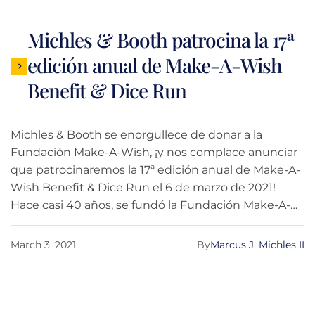
Michles & Booth patrocina la 17ª
edición anual de Make-A-Wish
Benefit & Dice Run
Michles & Booth se enorgullece de donar a la
Fundación Make-A-Wish, ¡y nos complace anunciar
que patrocinaremos la 17ª edición anual de Make-A-
Wish Benefit & Dice Run el 6 de marzo de 2021!
Hace casi 40 años, se fundó la Fundación Make-A-
Wish para cumplir los deseos de los niños con
enfermedades graves. En los Estados Unidos y sus
March 3, 2021
By
Marcus J. Michles II
territorios, la fundación estima que concede un
deseo cada 34 minutos, un logro asombroso que ha
sido posible gracias a los esfuerzos caritativos de
decenas de miles de simpatizantes y voluntarios. En