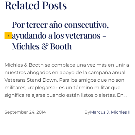
Related Posts
Por tercer año consecutivo,
ayudando a los veteranos -
Michles & Booth
Michles & Booth se complace una vez más en unir a
nuestros abogados en apoyo de la campaña anual
Veterans Stand Down. Para los amigos que no son
militares, «replegarse» es un término militar que
significa relajarse cuando están listos o alertas. En
este caso, Veterans Stand Down es un evento anual
para ayudar a los veteranos sin hogar y en situación
September 24, 2014
By
Marcus J. Michles II
de riesgo de los condados de Escambia, Santa Rosa
y Okaloosa.