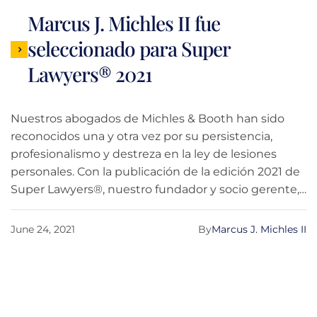
1993, la fundación amplió su alcance a aguas
Marcus J. Michles II fue
internacionales para ayudar a los niños con
seleccionado para Super
enfermedades, independientemente de dónde
vivan. Hasta la fecha, Make-A-Wish ha cumplido más
Lawyers® 2021
de 500 millones de deseos en todo el mundo.
Nuestros abogados de Michles & Booth han sido
reconocidos una y otra vez por su persistencia,
profesionalismo y destreza en la ley de lesiones
personales. Con la publicación de la edición 2021 de
Super Lawyers®, nuestro fundador y socio gerente,
Marcus J. Michles II, fue honrado una vez más con
elogios por su trabajo en Pensacola, Florida, en las
June 24, 2021
By
Marcus J. Michles II
siguientes categorías: