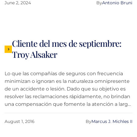
pérdida de salarios e incluso la angustia emocional.
June 2, 2024
By
Antonio Bruni
Una oferta justa debe tener en cuenta sus
necesidades actuales y futuras, y reflejar el costo
real de su recuperación. Es tentador aceptar dinero
rápido, pero es necesario realizar una evaluación
exhaustiva para garantizar que el acuerdo sea justo
Cliente del mes de septiembre:
y equitativo, y que abarque todas las bases sin que
Troy Alsaker
se quede sin dinero en el futuro.
Lo que las compañías de seguros con frecuencia
minimizan o ignoran es la naturaleza omnipresente
de un accidente o lesión. Dado que su objetivo es
resolver las reclamaciones rápidamente, no brindan
una compensación que fomente la atención a largo
plazo. Con una hernia discal en el cuello y una vida
plena, Troy Alsaker aprendió rápidamente que la
August 1, 2016
By
Marcus J. Michles II
rehabilitación no solo era costosa, sino también un
gran compromiso.