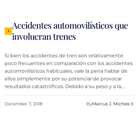
Accidentes automovilísticos que
involucran trenes
Si bien los accidentes de tren son relativamente
poco frecuentes en comparación con los accidentes
automovilísticos habituales, vale la pena hablar de
ellos simplemente por su potencial de provocar
resultados catastróficos. Debido a su peso y a la
velocidad a la que suelen viajar, los trenes se
mueven con una fuerza extrema. Cuando chocan
December 7, 2018
By
Marcus J. Michles II
con un automóvil, casi siempre se producen daños
materiales extremos y, con frecuencia, provocan
lesiones graves o la muerte.