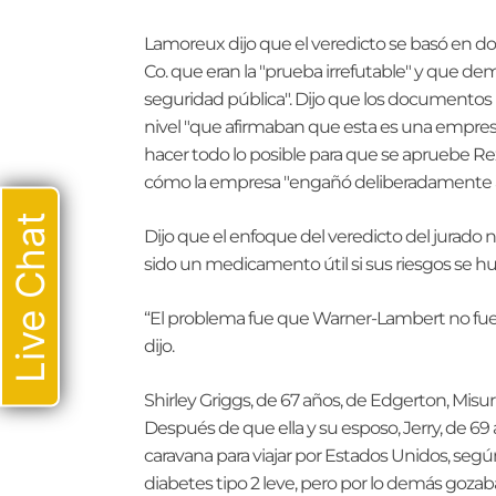
Lamoreux dijo que el veredicto se basó en
Co. que eran la "prueba irrefutable" y que de
seguridad pública". Dijo que los documentos
nivel "que afirmaban que esta es una empres
hacer todo lo posible para que se apruebe Re
cómo la empresa "engañó deliberadamente a l
Live Chat
Dijo que el enfoque del veredicto del jurado n
sido un medicamento útil si sus riesgos se h
“El problema fue que Warner-Lambert no fue t
dijo.
Shirley Griggs, de 67 años, de Edgerton, Misur
Después de que ella y su esposo, Jerry, de 69
caravana para viajar por Estados Unidos, segú
diabetes tipo 2 leve, pero por lo demás go