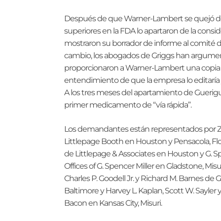
Después de que Warner-Lambert se quejó de
superiores en la FDA lo apartaron de la consid
mostraron su borrador de informe al comité d
cambio, los abogados de Griggs han argumen
proporcionaron a Warner-Lambert una copia i
entendimiento de que la empresa lo editaría y
A los tres meses del apartamiento de Guerigu
primer medicamento de “vía rápida”.
Los demandantes están representados por Zo
Littlepage Booth en Houston y Pensacola, Fl
de Littlepage & Associates en Houston y G. S
Offices of G. Spencer Miller en Gladstone, Mi
Charles P. Goodell Jr. y Richard M. Barnes de
Baltimore y Harvey L. Kaplan, Scott W. Sayle
Bacon en Kansas City, Misuri.