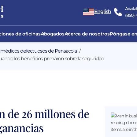
Availa
English
(850)
iones de oficinas
Abogados
Acerca de nosotros
Póngase en
 médicos defectuosos de Pensacola
ando los beneficios primaron sobre la seguridad
 de 26 millones de
ganancias