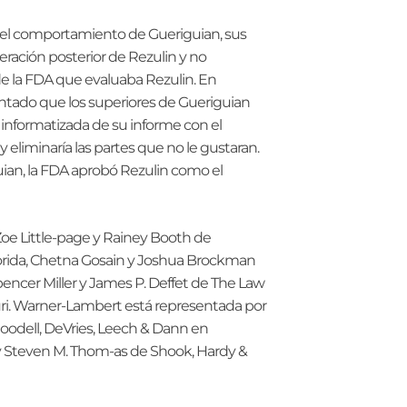
l comportamiento de Gueriguian, sus
eración posterior de Rezulin y no
e la FDA que evaluaba Rezulin. En
tado que los superiores de Gueriguian
nformatizada de su informe con el
 eliminaría las partes que no le gustaran.
ian, la FDA aprobó Rezulin como el
e Little-page y Rainey Booth de
orida, Chetna Gosain y Joshua Brockman
pencer Miller y James P. Deffet de The Law
suri. Warner-Lambert está representada por
 Goodell, DeVries, Leech & Dann en
r y Steven M. Thom-as de Shook, Hardy &