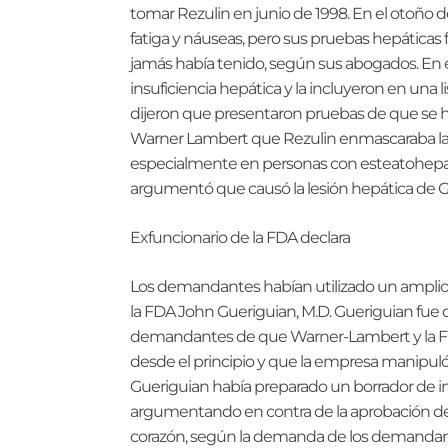
tomar Rezulin en junio de 1998. En el otoño 
fatiga y náuseas, pero sus pruebas hepáticas
jamás había tenido, según sus abogados. En e
insuficiencia hepática y la incluyeron en una
dijeron que presentaron pruebas de que se 
Warner Lambert que Rezulin enmascaraba las
especialmente en personas con esteatohepatit
argumentó que causó la lesión hepática de G
Exfuncionario de la FDA declara
Los demandantes habían utilizado un amplio
la FDA John Gueriguian, M.D. Gueriguian fue 
demandantes de que Warner-Lambert y la FDA
desde el principio y que la empresa manipuló 
Gueriguian había preparado un borrador de i
argumentando en contra de la aprobación debi
corazón, según la demanda de los demandan