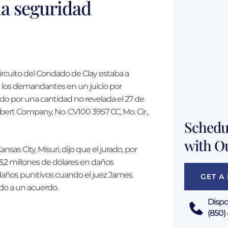
la seguridad
ircuito del Condado de Clay estaba a
a los demandantes en un juicio por
rdo por una cantidad no revelada el 27 de
mbert Company, No. CV100 3957 CC, Mo. Cir.,
Schedul
with O
sas City, Misuri, dijo que el jurado, por
 3,2 millones de dólares en daños
daños punitivos cuando el juez James
GET A
ado a un acuerdo.
Dispo
(850)